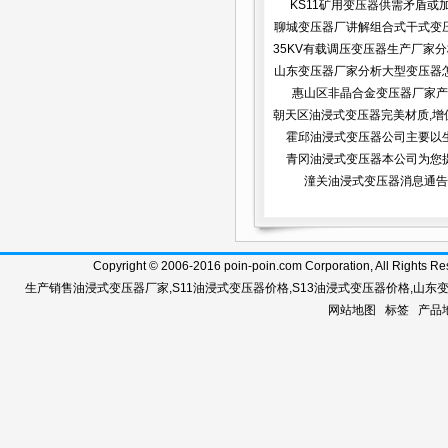
KS11矿用变压器供需矛盾或
聊城变压器厂讲解组合式干式变
35KV有载调压变压器生产厂家分析
好...
山东变压器厂家分析大型变压器
惠山区非晶合金变压器厂家产
行...
朝天区油浸式变压器完美材质,增
霍邱油浸式变压器公司主要以
青冈油浸式变压器本公司为您
潼关油浸式变压器消息通告
Copyright © 2006-2016 poin-poin.com Corporation, A
生产销售
油浸式变压器厂家
,
S11油浸式变压器价格
,
S13油浸式变压器价格
,
山东
网站地图
标签
产品