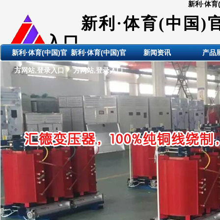
新利·体育
新利·体育(中国)
入口
新利·体育(中国)官
新利·体育(中国)官
新闻资讯
产品
ShanDong HuiDE BianYaQi
方网站,登录入口
方网站,登录入口