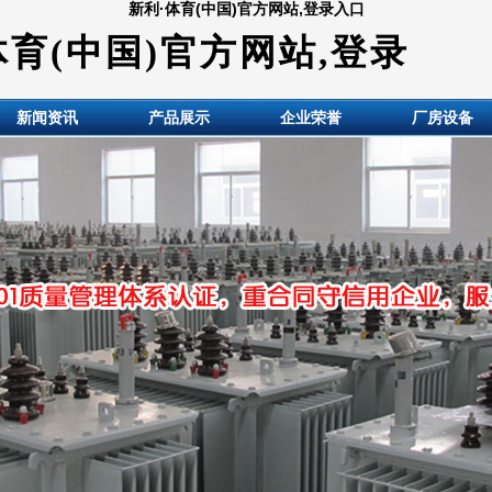
新利·体育(中国)官方网站,登录入口
体育(中国)官方网站,登录
新闻资讯
产品展示
企业荣誉
厂房设备
HuiDE BianYaQi Made co., LTD