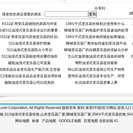
分享到：
1
请发给您身边需要的朋友：
KS11矿用变压器烧毁的原因与对策
10KV干式变压器价格初次使用有什么...
论述S11油浸式变压器安全运行的重要...
聊城变压器厂的电弧炉变压器渗油的处理
KS11矿用变压器与其他变压器的区别...
10KV干式变压器价格焊接处如果漏油...
S11油浸式变压器保护措施
聊城变压器厂教你如何鉴别变压器中油
S11油浸式变压器防火小常识
聊城变压器厂的自耦变压器的优缺点分析
质...
S11油浸式变压器能使用在哪些场所
文山壮族苗族油浸式变压器低价销售
建瓯油浸式变压器公司是集
博野油浸式变压器提供最新
阳朔非晶合金变压器生产能力强,交货速
钟山区油浸式变压器我公司生产销售
河口瑶族自治县非晶合金变压器合理价格
楚州区油浸式变压器专业生产、经营
杨陵油浸式变压器公司以优质的
长治油浸式变压器质量上乘
n-poin.com Corporation, All Rights Reserved 版权所有 新利·体育(中国)官方网站,登
价格
,
S13油浸式变压器价格
,
山东变压器厂家
,
聊城变压器厂家
,
35KV干式变压器价格
,
SH
网站地图
标签
产品地图
GOOGLE地图
百度地图
当前在线:41