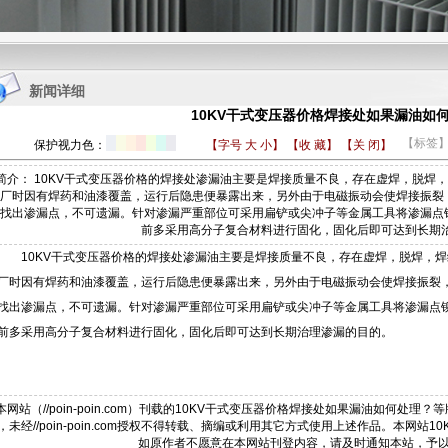
1
2
3
4
新闻详细
10KV干式变压器价格焊接处如果漏油如
【标签
保护视力色：
【字号
大
小
】
【收 藏】
【关 闭】
简介： 10KV干式变压器价格的焊接处渗漏油主要是焊接质量不良，存在虚焊，脱焊
厂时因有焊药和油漆覆盖，运行后隐患便暴露出来，另外由于电磁振动会使焊接振裂
找出渗漏点，不可遗漏。针对渗漏严重部位可采用扁铲或尖冲子等金属工具将渗漏点
前多采用高分子复合材料进行固化，固化后即可达到长期
10KV干式变压器价格
的焊接处渗漏油主要是焊接质量不良，存在虚焊，脱焊，焊
厂时因有焊药和油漆覆盖，运行后隐患便暴露出来，另外由于电磁振动会使焊接振裂
找出渗漏点，不可遗漏。针对渗漏严重部位可采用扁铲或尖冲子等金属工具将渗漏点
前多采用高分子复合材料进行固化，固化后即可达到长期治理渗漏的目的。
本网站（//poin-poin.com）刊载的10KV干式变压器价格焊接处如果漏油如何处理
，未经//poin-poin.com授权不得转载、摘编或利用其它方式使用上述作品。本网
如原作者不愿意在本网站刊登内容，请及时通知本站，予