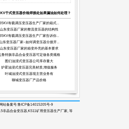
0KV干式变压器价格焊接处如果漏油如何处理？
35KV有载调压变压器生产厂家的箱式...
山东变压器厂家的整流变压器的结构性
35KV有载调压变压器生产厂家告诉你...
能...
山东变压器厂家--如何调变压器分接开...
山东变压器厂家的箱变外壳的基本要求
扎鲁特旗非晶合金变压器可定做各类规格
图们油浸式变压器公司库存量大
炉霍油浸式变压器完美材质,增值服务
叶城油浸式变压器现主营业务有
聊城变压器厂产品价格
录入口 网站备案号:鲁ICP备14015205号-9
15非晶合金变压器
,
KS11矿用变压器生产厂家
, 等