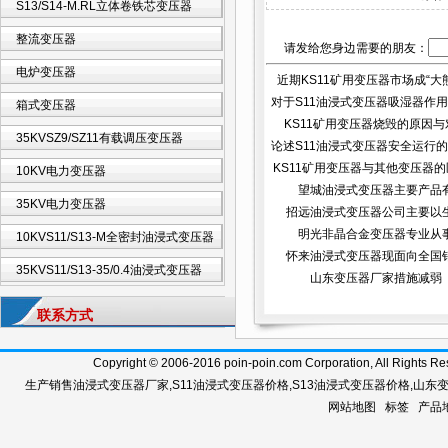
S13/S14-M.RL立体卷铁芯变压器
整流变压器
请发给您身边需要的朋友：
电炉变压器
近期KS11矿用变压器市场成“大熊市
对于S11油浸式变压器吸湿器作用的
箱式变压器
KS11矿用变压器烧毁的原因与
35KVSZ9/SZ11有载调压变压器
论述S11油浸式变压器安全运行的重
KS11矿用变压器与其他变压器的区
10KV电力变压器
望城油浸式变压器主要产品
35KV电力变压器
招远油浸式变压器公司主要以
明光非晶合金变压器专业从
10KVS11/S13-M全密封油浸式变压器
怀来油浸式变压器现面向全国
35KVS11/S13-35/0.4油浸式变压器
山东变压器厂家措施减弱
联系方式
Copyright © 2006-2016 poin-poin.com Corporation, A
生产销售
油浸式变压器厂家
,
S11油浸式变压器价格
,
S13油浸式变压器价格
,
山东
网站地图
标签
产品