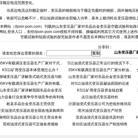
倍额定电流范围变化。
当原边电流达到额定值时，变压器的铜损相当于额定负载时的铜损，因外施电压较
多，铁损可以忽略不计，所以短路试验的全部输入功率，基本上都消耗在变压器绕组
本网站（//poin-poin.com）刊载的山东变压器厂家对非晶合金变压器空载试验和
网站,登录入口 ，未经//poin-poin.com授权不得转载、摘编或利用其它方式使
空载试验和短路试验的探究如原作者不愿意在本网站刊登内容，请及时
分享到：
山东变压器厂
请发给您身边需要的朋友：
35KV有载调压变压器生产厂家对干式...
S11油浸式变压器正常运行的情况下不...
KS11矿用变压器本体受潮怎么办？
35KV有载调压变压器生产厂家分析油...
聊城变压器厂讲解美式箱式变压器与欧
山东变压器厂家对非晶合金变压器空载
35KV有载调压变压器生产厂家的有载...
式...
对S11油浸式变压器漏油原因的论述
试...
山东变压器厂家讲解我国非晶合金变压
KS11矿用变压器资金链趋紧
电力设备行业发展争夺市场竞争的有利地
器...
达日油浸式变压器特价
彬县非晶合金变压器主营供货
沂源油浸式变压器公司为您低价格供应
普安油浸式变压器欢迎全国各地采购商和
塔河油浸式变压器生产经营
南明区非晶合金变压器公司主营业务有
宜昌油浸式变压器提供及时的
苍梧油浸式变压器可定做各类规格
香坊区油浸式变压器生产制造销售