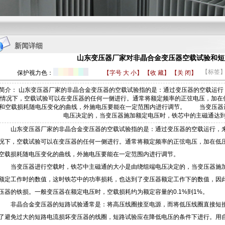
1
2
3
4
新闻详细
山东变压器厂家对非晶合金变压器空载试验和短
【标签
保护视力色：
【字号
大
小
】
【收 藏】
【关 闭】
简介： 山东变压器厂家的非晶合金变压器的空载试验指的是：通过变压器的空载运
情况下，空载试验可以在变压器的任何一侧进行。通常将额定频率的正弦电压，加在
和空载损耗随电压变化的曲线，外施电压要能在一定范围内进行调节。 当变压器
电压决定的，当变压器施加额定电压时，铁芯中的主磁通达
山东变压器厂家
的非晶合金变压器的空载试验指的是：通过变压器的空载运行，
况下，空载试验可以在变压器的任何一侧进行。通常将额定频率的正弦电压，加在低
空载损耗随电压变化的曲线，外施电压要能在一定范围内进行调节。
当变压器进行空载时，铁芯中主磁通的大小是由绕组端电压决定的，当变压器施加
额定工作时的数值，这时铁芯中的功率损耗，也达到了变压器额定工作下的数值，因
压器的铁损。一般变压器在额定电压时，空载损耗约为额定容量的0.1%到1%。
非晶合金变压器的短路试验通常是：将高压线圈接至电源，而将低压线圈直接短接
了避免过大的短路电流损坏变压器的线圈，短路试验应在降低电压的条件下进行。用自耦