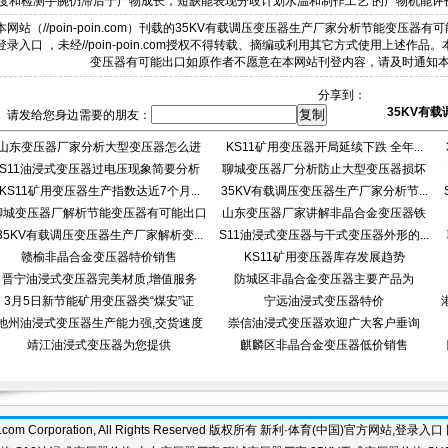
度和检测手腕仍滞后于产物成长，短缺能表现分歧计划水温和制作工艺 的产物机能评
本网站（//poin-poin.com）刊载的35KV有载调压变压器生产厂家分析节能变压器
登录入口 ，未经//poin-poin.com授权不得转载、摘编或利用其它方式使用上述作
变压器有可能出口如原作者不愿意在本网站刊登内容，请及时通知
分享到：
35KV有
请发给您身边需要的朋友：
山东变压器厂家分析大型变压器怎么进
KS11矿用变压器开局延续下跌 全年...
S11油浸式变压器过电压现象简要分析
行...
聊城变压器厂分析防止大型变压器损坏
KS11矿用变压器生产指数达近7个月...
35KV有载调压变压器生产厂家分析节...
事...
聊城变压器厂解析节能变压器有可能出口
山东变压器厂家讲解非晶合金变压器铁
35KV有载调压变压器生产厂家解析变...
S11油浸式变压器与干式变压器外形的...
芯...
赣榆非晶合金变压器特价销售
KS11矿用变压器库存发展趋势
晋宁油浸式变压器完美材质,增值服务
防城区非晶合金变压器主要产品为
3月5日新节能矿用变压器类“煤安”证
宁远油浸式变压器特价
池州油浸式变压器生产能力强,交货速度
崇信油浸式变压器欢迎广大客户垂询
靖江油浸式变压器为您提供
麒麟区非晶合金变压器低价销售
n-poin.com Corporation, All Rights Reserved 版权所有 新利·体育(中国)官方网站,登