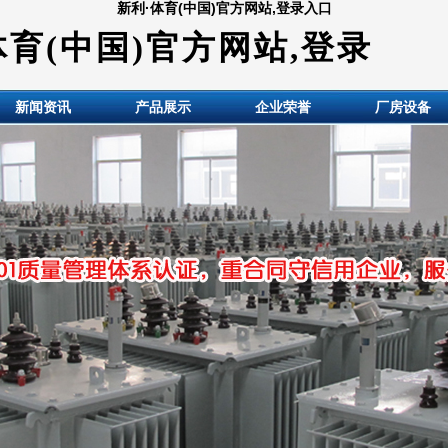
新利·体育(中国)官方网站,登录入口
体育(中国)官方网站,登录
新闻资讯
产品展示
企业荣誉
厂房设备
HuiDE BianYaQi Made co., LTD