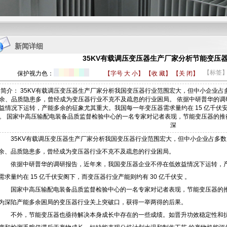
1
2
3
4
新闻详细
35KV有载调压变压器生产厂家分析节能变压
【标签
保护视力色：
【字号
大
小
】
【收 藏】
【关 闭】
简介： 35KV有载调压变压器生产厂家分析我国变压器行业范围宏大，但中小企业
余、品质隐患多，曾经成为变压器行业不克不及疏忽的行业困局。 依据中研普华的
益情况下运转，产能多余的征象尤其重大。我国每一年变压器需求量约在 15 亿千伏安
。 国家中高压输配电装备品质监督检验中心的一名专家对记者表现，节能变压器的
深
35KV有载调压变压器生产厂家
分析我国变压器行业范围宏大，但中小企业占多数
余、品质隐患多，曾经成为变压器行业不克不及疏忽的行业困局。
依据中研普华的调研报告，近年来，我国变压器企业不停在低效益情况下运转，
需求量约在 15 亿千伏安阁下，而变压器行业产能则约有 30 亿千伏安 。
国家中高压输配电装备品质监督检验中心的一名专家对记者表现，节能变压器的
为深陷产能多余困局的变压器行业关上突破口，获得一举两得的后果。
不外，节能变压器也亟待解决本身成长中存在的一些成绩。如晋升功效稳定性和