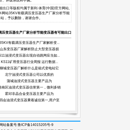
价、评级系统和手腕。
有可能出口等版权均属于新利·体育(中国)官方网站,
品。本网站35KV有载调压变压器生产厂家分析节能
本站，予以删除，谢谢合作。
载调压变压器生产厂家分析节能变压器有可能出口
35KV有载调压变压器生产厂家解析变...
山东变压器厂家解析防止大型变压器损
S11油浸式变压器出现自动跳闸应当如...
坏...
KS11矿用变压器行业周报 运行数据...
聊城变压器厂解析什么是箱式变电站它
北宁油浸式变压器公司以优质的
有...
蒲城油浸式变压器主要产品为
港南区油浸式变压器信誉第一，微利多销
霍邱非晶合金变压器主要产品为
四会油浸式变压器秉着诚信第一,用户至
录入口 网站备案号:鲁ICP备14015205号-9