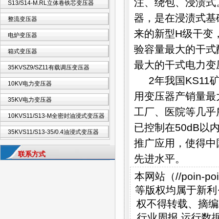
注、绕包、浸渍式
S13/S14-M.RL立体卷铁芯变压器
器
，是在浸渍式基
整流变压器
来的新型H级干变
电炉变压器
验容量最大的干式配电
箱式变压器
最大的干式电力变压器
35KVSZ9/SZ11有载调压变压器
2年我国KS11矿
10KV电力变压器
用变压器产销量最
35KV电力变压器
工厂、医院等几乎所
10KVS11/S13-M全密封油浸式变压器
已控制在50dB以
35KVS11/S13-35/0.4油浸式变压器
推广应用，使得中
联系方式
先进水平。
本网站（//poin
等版权均属于新利·体育
权不得转载、摘编
行业周报 运行数