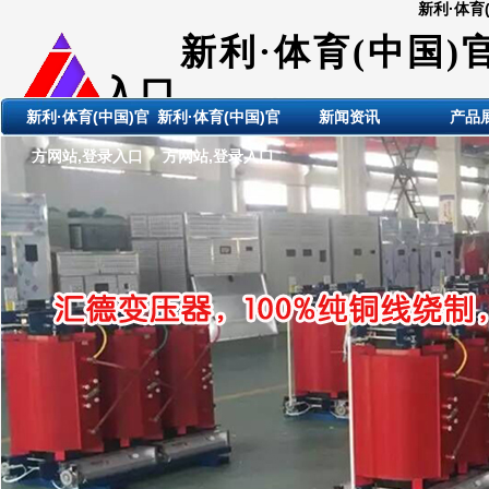
新利·体育
新利·体育(中国)
入口
新利·体育(中国)官
新利·体育(中国)官
新闻资讯
产品
ShanDong HuiDE BianYaQi
方网站,登录入口
方网站,登录入口