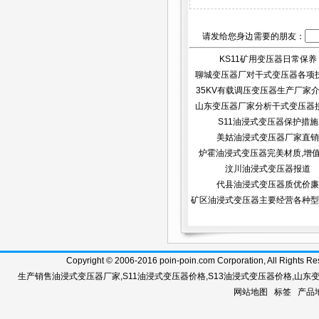
请发给您身边需要的朋友：
KS11矿用变压器日常保养
聊城变压器厂对干式变压器各项
35KV有载调压变压器生产厂家介绍
点...
山东变压器厂家分析干式变压器
S11油浸式变压器保护措施
阻...
美姑油浸式变压器厂家直销
炉霍油浸式变压器完美材质,增
汶川油浸式变压器报道
代县油浸式变压器质优价廉
矿区油浸式变压器主要经营各种型
Copyright © 2006-2016 poin-poin.com Corporation, A
生产销售
油浸式变压器厂家
,
S11油浸式变压器价格
,
S13油浸式变压器价格
,
山东
网站地图
标签
产品