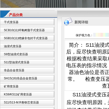
产品分类
新闻详细
干式变压器
SCB10(11)环氧树脂干式变压器
保护视力色：
SGB10(11)绝缘非包封干式变压器
简介： S11油
油浸式变压器
后，应尽快查明原
S9型油浸式变压器
根据检查结果采取
S11型油浸式变压器
电压表的指示情况
非晶合金变压器
器油色油位是否
常。 检查变压
SH15(16)非晶合金变压器
查
矿用变压器
S11油浸式变压
KS9/KS11矿用变压器
应尽快查明原因，
S11/S13-M.R卷铁芯变压器