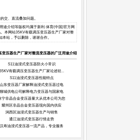
缘的交、直流叠加问题。
广泛用途介绍等版权均属于新利·体育(中国)官方网
述作品。本网站35KV有载调压变压器生产厂家对整
知本站，予以删除，谢谢合作。
调压变压器生产厂家对整流变压器的广泛用途介绍
S11油浸式变压器防火小常识
35KV有载调压变压器生产厂家论述轻...
S11油浸式变压器性能特点
山东变压器厂家解释油浸式变压器过电
聊城供电公司解释电力变压器与国家电
压...
休宁非晶合金变压器量大从优本公司为您
网...
耀州区非晶合金变压器现向国内供应
涧西区油浸式变压器生产与销售
通江油浸式变压器行情走势
汉寿油浸式变压器一流产品，专业服务