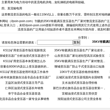
主要用来为电力传动中的直流电机供电，如轧钢机的电枢和励磁。
四、直流输电用
这类整流变压器的电压一般在110kV以上，容量在数万千伏安。需特别注意对地绝
本网站（//poin-poin.com）刊载的35KV有载调压变压器生产厂家对整流变压器的
站,登录入口 ，未经//poin-poin.com授权不得转载、摘编或利用其它方式使用上
流变压器的广泛用途介绍如原作者不愿意在本网站刊登内容，请及时通
分享到：
35KV有载
请发给您身边需要的朋友：
KS11矿用变压器市场呈现新情况
35KV有载调压变压器生产厂家论述非...
聊城变压器厂分析油浸式变压器进行干
山东变压器厂家论述轻型高压试验变压
KS11矿用变压器本体受潮怎么办
燥...
35KV有载调压变压器生产厂家对整流...
器...
容量在800KVA及以上变压器烧坏的...
聊城变压器厂防止干式变压器出口短路
KS11矿用变压器使用环境及工作条件
10KV干式变压器价格持续增长
的...
关岭布依族苗族自治县非晶合金变压器厂
云城区油浸式变压器现面向全国销售
王益区油浸式变压器主导产品
文水油浸式变压器合理价格
仁和区油浸式变压器长年销售
新巴尔虎右旗非晶合金变压器信誉第一，
阜宁非晶合金变压器首选
宜都油浸式变压器主营供货
北流非晶合金变压器一家专业从事销售
淮阳油浸式变压器公司主营业务有