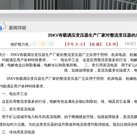
1
2
3
4
新闻详细
35KV有载调压变压器生产厂家对整流变压器的
【标签
保护视力色：
【字号
大
小
】
【收 藏】
【关 闭】
简介： 35KV有载调压变压器生产厂家的整流变压器广泛应用于照明、机床电器、机
均能满足用户各种特殊要求。 一、电化学工业 这是应用整流变最多的行业，电
属；电解食盐以制取氯碱；电解水以制取氢和氧。 二、牵引用直流电源 用于矿山
线，短路故障较多，直流负载变化辐度大，
35KV有载调压变压器生产厂家
的整流变压器广泛应用于照明、机床电器、机械电
均能满足用户各种特殊要求。
一、电化学工业
这是应用整流变最多的行业，电解有色金属化合物以制取铝、镁、铜及其它金属；电
二、牵引用直流电源
用于矿山或城市电力机车的直流电网。由于阀侧接架空线，短路故障较多，直流负载
度的短时介过载。为此这类变压器的温升限值和电流密度均取得较低。阻抗比相应的电
三、传动用直流电源