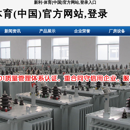
新利·体育(中国)官方网站,登录入口
体育(中国)官方网站,登录
新闻资讯
产品展示
企业荣誉
厂房设备
HuiDE BianYaQi Made co., LTD