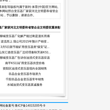
双丰收”。
双重表彰等版权均属于新利·体育(中国)官方网站,
作品。本网站邢台变压器厂家获河北文明委和省管企
本站，予以删除，谢谢合作。
器厂家获河北文明委和省管企业文明委双重表彰
聊城变压器厂化解产能过剩是漫长而痛
逆流而上 我公司2015年预计产销变...
苦...
3月5日新节能矿用变压器类“煤安”证...
山东汇德变压器厂总经理秦秋芳谈KS1...
聊城变压器厂告诉你油浸式变压器应该
南平KS11矿用变压器供货价格
做...
资阳区油浸式变压器现向全国销售
非晶合金变压器市场潜力
千阳非晶合金变压器常年销售
水城油浸式变压器真诚服务
录入口 网站备案号:鲁ICP备14015205号-9