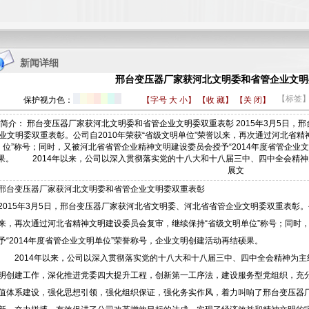
1
2
3
4
新闻详细
邢台变压器厂家获河北文明委和省管企业文明
【标签
保护视力色：
【字号
大
小
】
【收 藏】
【关 闭】
简介： 邢台变压器厂家获河北文明委和省管企业文明委双重表彰 2015年3月5日
业文明委双重表彰。公司自2010年荣获“省级文明单位”荣誉以来，再次通过河北省
位”称号；同时，又被河北省省管企业精神文明建设委员会授予“2014年度省管企业
果。 2014年以来，公司以深入贯彻落实党的十八大和十八届三中、四中全会精
展文
邢台变压器厂家获河北文明委和省管企业文明委双重表彰
2015年3月5日，邢台变压器厂家获河北省文明委、河北省省管企业文明委双重表彰。公
来，再次通过河北省精神文明建设委员会复审，继续保持“省级文明单位”称号；同时
予“2014年度省管企业文明单位”荣誉称号，企业文明创建活动再结硕果。
2014年以来，公司以深入贯彻落实党的十八大和十八届三中、四中全会精神为主
明创建工作，深化推进党委四大提升工程，创新第一工序法，建设服务型党组织，充
值体系建设，强化思想引领，强化组织保证，强化务实作风，着力叫响了邢台变压器