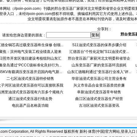
新、奋力拼搏，有效促进了公司改革增效目标的达成，实现了经济效益和精神文明的“
本网站（//poin-poin.com）刊载的邢台变压器厂家获河北文明委和省管企业文明委
登录入口 ，未经//poin-poin.com授权不得转载、摘编或利用其它方式使用上述
业文明委双重表彰如原作者不愿意在本网站刊登内容，请及时通知
分享到：
邢台变压
请发给您身边需要的朋友：
汇德全铜芯高过载变压器终生保修 创领...
S11油浸式变压器的保养步骤介绍
聚焦：滨州电气安装工程业绩喜人迎来
汇德首台“个性化定制”S11油浸式变...
日照市开发区项目建设考核组到山东汇
新...
邢台变压器厂家获河北文明委和省管企
秦皇岛通过“PCCC级标准化良好行为...
德...
山东变压器厂家的变压器环流损耗
业...
35KV有载调压变压器开启国内电气新...
山东汇德顺利通过“变压器行业准入”评...
二七区油浸式变压器特价销售
华容油浸式变压器公司主营业务有
太子河区油浸式变压器你可以直接联系我
兴义市非晶合金变压器质优价廉
满洲里油浸式变压器现有六百多个规格六
阜新油浸式变压器常年销售
通江油浸式变压器行情走势
曲江区油浸式变压器生产经营
电抗器产品名称及功能
古冶区油浸式变压器资讯
n-poin.com Corporation, All Rights Reserved 版权所有 新利·体育(中国)官方网站,登