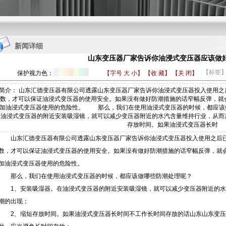
1
2
3
4
新闻详细
山东变压器厂家告诉你油浸式变压器应该做
【标签
保护视力色：
【字号
大
小
】
【收 藏】
【关 闭】
简介： 山东汇德变压器有限公司透露山东变压器厂家告诉你油浸式变压器投入使用
数，才可以保证油浸式变压器的使用安全。如果没有做好防潮措施的话窄幅反弹，就
加油浸式变压器使用的危险性。 那么，我们在使用油浸式变压器的时候，都应该
油浸式变压器的附近安装吸湿镜，就可以减少变压器附近的水汽含量维持行业，从
存放时间。如果油浸式变压器长时
山东汇德变压器有限公司透露
山东变压器厂家
告诉你油浸式变压器投入使用之后
数，才可以保证油浸式变压器的使用安全。如果没有做好防潮措施的话窄幅反弹，就
加油浸式变压器使用的危险性。
那么，我们在使用油浸式变压器的时候，都应该做哪些防潮处理呢？
1、安装吸湿器。在油浸式变压器的附近安装吸湿镜，就可以减少变压器附近的水
潮的出现；
2、缩短存放时间。如果油浸式变压器长时间不工作长时间存放的话山东山东变压