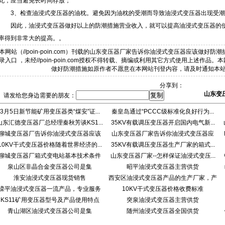
此，应当避免长时间存放；
3、检查油浸式变压器的油枕。避免因为油枕的受潮而导致油浸式变压器出现受潮
因此，油浸式变压器做好以上的防潮措施营业收入，就可以提高油浸式变压器的使
率得到非常大的提高。。
本网站（//poin-poin.com）刊载的山东变压器厂家告诉你油浸式变压器应该做好防
录入口 ，未经//poin-poin.com授权不得转载、摘编或利用其它方式使用上述作
做好防潮措施如原作者不愿意在本网站刊登内容，请及时通知本
分享到：
山东变
请发给您身边需要的朋友：
3月5日新节能矿用变压器类“煤安”证...
秦皇岛通过“PCCC级标准化良好行为...
山东汇德变压器厂总经理秦秋芳谈KS1...
35KV有载调压变压器开启国内电气新...
聊城变压器厂告诉你油浸式变压器应该
山东变压器厂家告诉你油浸式变压器应
10KV干式变压器价格随着世界经济的...
做...
35KV有载调压变压器生产厂家的箱式...
该...
聊城变压器厂箱式变电站基本技术条件
山东变压器厂家--怎样保证油浸式变压...
泉山区非晶合金变压器公司是集
以...
昭平油浸式变压器主营供货
淮安油浸式变压器现货销售
西安区油浸式变压器产品的生产厂家，产
滦平油浸式变压器一流产品，专业服务
10KV干式变压器价格收费标准
KS11矿用变压器型号及产品使用特点
突泉油浸式变压器主营供货
青山湖区油浸式变压器公司是集
随州油浸式变压器全国供货