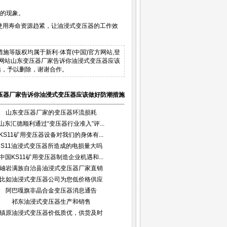
的现象。
用寿命资源趋紧，让油浸式变压器的工作效
潮措施等版权均属于新利·体育(中国)官方网站,登
品。本网站山东变压器厂家告诉你油浸式变压器应该
站，予以删除，谢谢合作。
压器厂家告诉你油浸式变压器应该做好防潮措施
山东变压器厂家的变压器环流损耗
山东汇德顺利通过“变压器行业准入”评...
KS11矿用变压器设备对我们的身体有...
S11油浸式变压器所造成的电损量大吗
中国KS11矿用变压器制造企业机遇和...
岫岩满族自治县油浸式变压器厂家直销
比如油浸式变压器公司为您低价格供应
阿巴嘎旗非晶合金变压器消息通告
祁东油浸式变压器生产和销售
镇原油浸式变压器价低质优，供货及时