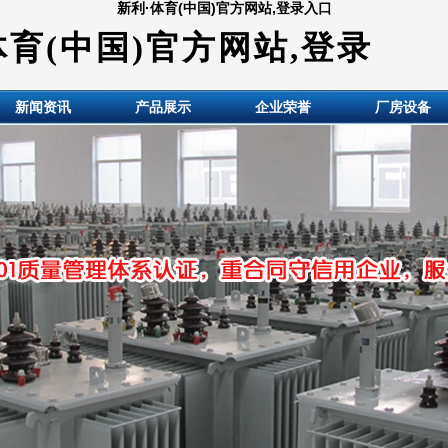
新利·体育(中国)官方网站,登录入口
体育(中国)官方网站,登录
新闻资讯
产品展示
企业荣誉
厂房设备
HuiDE BianYaQi Made co., LTD