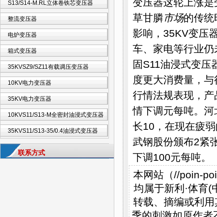
变压器
这轮上涨是
S13/S14-M.RL立体卷铁芯变压器
草甘膦
市场
的传统
整流变压器
影响，35KV变
电炉变压器
车、家电等行业仍
箱式变压器
固S11油浸式变
35KVSZ9/SZ11有载调压变压器
度更大消费量，与往
10KV电力变压器
行情法规表现，产
35KV电力变压器
情下调元每吨。河
10KVS11/S13-M全密封油浸式变压器
长10，在现在疲
35KVS11/S13-35/0.4油浸式变压器
武钢股份颁布2紧
联系方式
下调100元每吨。
本网站（//poin
均属于新利·体育(中国
转载、摘编或利用
季的刺激如原作者