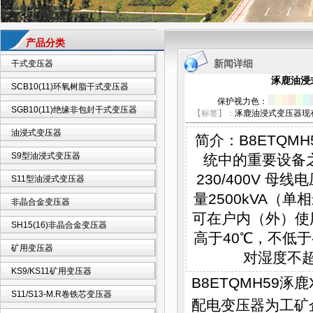
产品分类
新闻详细
干式变压器
涿鹿油浸
SCB10(11)环氧树脂干式变压器
保护视力色：
SGB10(11)绝缘非包封干式变压器
【标签】：
涿鹿油浸式变压器现
油浸式变压器
简介：B8ETQM
S9型油浸式变压器
统中的重要设备之
230/400V 
S11型油浸式变压器
量2500kVA（
非晶合金变压器
可在户内（外）使用
SH15(16)非晶合金变压器
高于40℃，不低于
矿用变压器
对湿度不超
KS9/KS11矿用变压器
B8ETQMH59涿鹿
S11/S13-M.R卷铁芯变压器
配电变压器为工矿