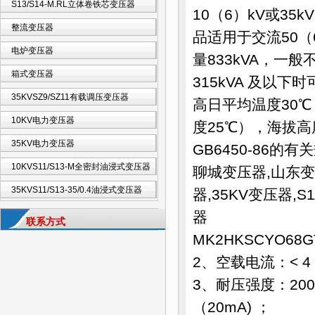
S13/S14-M.RL立体卷铁芯变压器
10（6）kV或35
整流变压器
品适用于交流50（
电炉变压器
量833kVA，
箱式变压器
315kVA 及以
35KVSZ9/SZ11有载调压变压器
高日平均温度30℃
10KV电力变压器
度25℃），海拔高
35KV电力变压器
GB6450-86
10KVS11/S13-M全密封油浸式变压器
聊城变压器
,
山东变
35KVS11/S13-35/0.4油浸式变压器
器
,
35KV变压器
,
S
器
联系方式
MK2HKSCYO68G
2、空载电流：< 4 
3、耐压强度：200
（20mA) ；