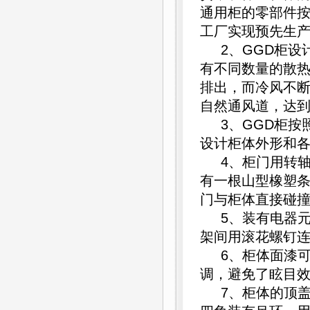
通用柜的零部件按
工厂实现预先生
2、GGD柜设
有不同数量的散
排出，而冷风不
自然通风道，达
3、GGD柜按
设计柜体外形和
4、柜门用转轴活
有一根山型橡塑
门与柜体直接碰
5、装有电器元
架间用滚花螺钉
6、柜体面漆可
调，避免了眩目
7、柜体的顶盖