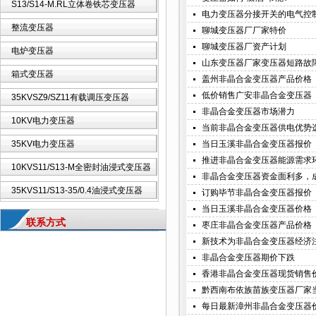
S13/S14-M.RL立体卷铁芯变压器
电力变压器分接开关的电气控
整流变压器
聊城变压器厂厂家特价
聊城变压器厂资产计划
电炉变压器
山东变压器厂家变压器短路故
箱式变压器
盖州非晶合金变压器产品价格
低价销售广安非晶合金变压器
35KVSZ9/SZ11有载调压变压器
非晶合金变压器市场潜力
10KV电力变压器
当前非晶合金变压器供电优势
35KV电力变压器
当日玉溪非晶合金变压器报价
推进非晶合金变压器能源需求
10KVS11/S13-M全密封油浸式变压器
非晶合金变压器资金面利多，
35KVS11/S13-35/0.4油浸式变压器
订购毕节非晶合金变压器报价
当日玉溪非晶合金变压器价格
联系方式
枣庄非晶合金变压器产品价格
新技术为非晶合金变压器经济
非晶合金变压器期价下跌
香港非晶合金变压器现货销售
黔西南布依族苗族变压器厂家
每日最新漳州非晶合金变压器