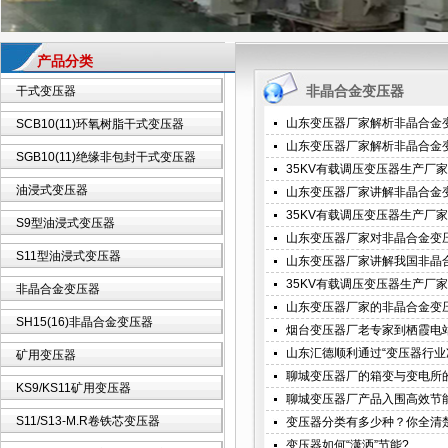
产品分类
非晶合金变压器
干式变压器
山东变压器厂家解析非晶合金
SCB10(11)环氧树脂干式变压器
山东变压器厂家解析非晶合金
SGB10(11)绝缘非包封干式变压器
35KV有载调压变压器生产厂
油浸式变压器
山东变压器厂家讲解非晶合金
35KV有载调压变压器生产厂
S9型油浸式变压器
山东变压器厂家对非晶合金变
S11型油浸式变压器
山东变压器厂家讲解我国非晶
35KV有载调压变压器生产厂
非晶合金变压器
山东变压器厂家的非晶合金变压
SH15(16)非晶合金变压器
烟台变压器厂老专家到栖霞电
山东汇德顺利通过“变压器行业
矿用变压器
聊城变压器厂的箱变与变电所
KS9/KS11矿用变压器
聊城变压器厂产品入围高效节
S11/S13-M.R卷铁芯变压器
变压器分类有多少种？你全清
变压器如何“潇洒”节能?